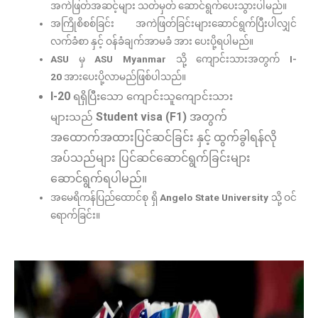
အကဲဖြတ်အဆင့်များ သတ်မှတ် ဆောင်ရွက်ပေးသွားပါမည်။
အကြိုစိစစ်ခြင်း အကဲဖြတ်ခြင်းများဆောင်ရွက်ပြီးပါလျှင်
လက်ခံစာ နှင့် ဝန်ခံချက်အာမခံ အား ပေးပို့ရပါမည်။
ASU
မှ
ASU Myanmar
သို့ ကျောင်းသားအတွက်
I-
20
အားပေးပို့လာမည်ဖြစ်ပါသည်။
I-20
ရရှိပြီးသော ကျောင်းသူကျောင်းသား
Student visa (F1)
အတွက်
များသည်
အထောက်အထားပြင်ဆင်ခြင်း နှင့် ထွက်ခွါရန်လို
အပ်သည်များ ပြင်ဆင်ဆောင်ရွက်ခြင်းများ
ဆောင်ရွက်ရပါမည်။
အမေရိကန်ပြည်ထောင်စု ရှိ
Angelo State University
သို့ ဝင်
ရောက်ခြင်း။