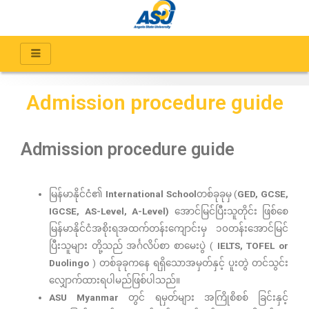
Admission procedure guide
Admission procedure guide
မြန်မာနိုင်ငံ၏
International School
တစ်ခုခုမှ (
GED, GCSE,
IGCSE, AS-Level, A-Level)
အောင်မြင်ပြီးသူတိုင်း ဖြစ်စေ
မြန်မာနိုင်ငံအစိုးရအထက်တန်းကျောင်းမှ ၁၀တန်းအောင်မြင်
ပြီးသူများ တို့သည် အင်္ဂလိပ်စာ စာမေးပွဲ (
IELTS, TOFEL or
Duolingo
) တစ်ခုခုကနေ ရရှိသောအမှတ်နှင့် ပူးတွဲ တင်သွင်း
လျှောက်ထားရပါမည်ဖြစ်ပါသည်။
ASU Myanmar
တွင် ရမှတ်များ အကြိုစိစစ် ခြင်းနှင့်