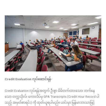
Credit Evaluation လုပ်ဆောင်ရန်-
Credit Evaluation လုပ်ရန်အတွက် ဦးစွာ မိမိတက်ထားသော၊ တက်နေ
သော တက္ကသိုလ်၊ ကောလိပ်မှ GPA Transcripts (Credit Hour Record ပါ
သည့် အမှတ်စာရင်း) ကို ထုတ်ယူရပါမည်။ ယင်းမှာ မြန်မာဘာသာဖြင့်