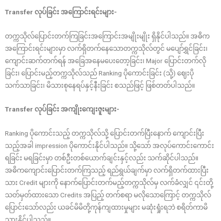
Transfer လုပ်ခြင်း အကြောင်းရင်းများ-
တက္ကသိုလ်ပြောင်းတက်ကြခြင်းအကြောင်းအမျိုးမျိုး ရှိနိုင်ပါသည်။ အဓိက
အ‌ကြောင်းရင်းများမှာ လက်ရှိတက်နေသောတက္ကသိုလ်တွင် မပျော်ရွှင်ခြင်း၊
ကျောင်းဆက်တက်ရန် အခြေအနေမပေးတော့ခြင်း၊ Major ပြောင်းတက်လို
ခြင်း၊ ပြောင်းမည့်တက္ကသိုလ်သည် Ranking ပိုကောင်းခြင်း (သို့) ဈေးပို
သက်သာခြင်း၊ မိသားစုနေရပ်နှင့်နီးခြင်း စသည်ဖြင့် ဖြစ်တတ်ပါသည်။
Transfer လုပ်ခြင်း အကျိုးကျေးဇူးများ-
Ranking ပိုကောင်းသည့် တက္ကသိုလ်သို့ ပြောင်းတက်ပြီးနောက် ကျောင်းပြီး
သည့်အခါ impression ပိုကောင်းနိုင်ပါသည်။ သို့သော် အလုပ်ကောင်းကောင်း
ရခြင်း မရခြင်းမှာ တစ်ဦးတစ်ယောက်ချင်းနှင့်လည်း သက်ဆိုင်ပါသည်။
အဓိကကျောင်းပြောင်းတက်ကြသည့် ရည်ရွယ်ချက်မှာ လက်ရှိတက်ထားပြီး
သား Credit များကို နောက်ပြောင်းတက်မည့်တက္ကသိုလ်မှ လက်ခံလျှင် ၎င်းတို့
သတ်မှတ်ထားသော Credits အပြည့် တက်စရာ မလိုသောကြောင့် တက္ကသိုလ်
ပြောင်းသော်လည်း ယခင်မိမိတို့ကုန်ကျထားမှုများ မဆုံးရှုံးရဘဲ စရိတ်ကာမိ
သွားနိုင်ပါသည်။