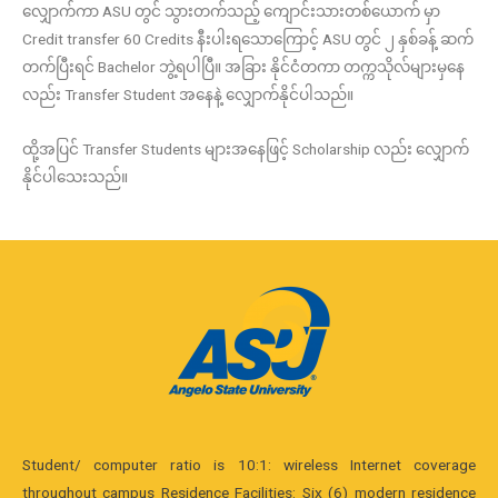
လျှောက်ကာ ASU တွင် သွားတက်သည့် ကျောင်းသားတစ်ယောက် မှာ
Credit transfer 60 Credits နီးပါးရသောကြောင့် ASU တွင် ၂ နှစ်ခန့် ဆက်
တက်ပြီးရင် Bachelor ဘွဲ့ရပါပြီ။ အခြား နိုင်ငံတကာ တက္ကသိုလ်များမှနေ
လည်း Transfer Student အနေနဲ့ လျှောက်နိုင်ပါသည်။
ထို့အပြင် Transfer Students များအနေဖြင့် Scholarship လည်း လျှောက်
နိုင်ပါသေးသည်။
Student/ computer ratio is 10:1: wireless Internet coverage
throughout campus Residence Facilities: Six (6) modern residence