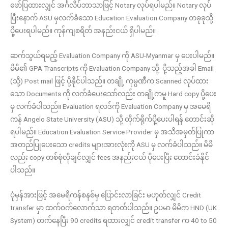
ဖော်ပြထားလျှင် အင်္ဂလိပ်ဘာသာဖြင့် Notary လုပ်ရပါမည်။ Notary လုပ်
ပြီးနောက် ASU မှလက်ခံသော Education Evaluation Company တခုခုသို့
ပို့ပေးရပါမည်။ ကုန်ကျစရိတ် အနည်းငယ် ရှိပါမည်။
ဆက်သွယ်ရမည့် Evaluation Company ကို ASU-Myanmar မှ ပေးပါမည်။
မိမိ၏ GPA Transcripts ကို Evaluation Company သို့ ပို့သည့်အခါ Email
(သို့) Post mail ဖြင့် ပို့နိုင်ပါသည်။ တချို့ ကုမ္ပဏီက Scanned လုပ်ထား
သော Documents ကို လက်ခံပေးသော်လည်း တချို့ကမူ Hard copy ပို့ပေး
မှ လက်ခံပါသည်။ Evaluation ရလဒ်ကို Evaluation Company မှ အမေရိ
ကန် Angelo State University (ASU) သို့ တိုက်ရိုက်ပို့ပေးပါရန် တောင်းဆို
ရပါမည်။ Education Evaluation Service Provider မှ အသိအမှတ်ပြုကာ
အတည်ပြုပေးသော credits များအားလုံးကို ASU မှ လက်ခံပါသည်။ မိမိ
လည်း copy တစ်စုံလိုချင်လျှင် fees အနည်းငယ် ပိုပေးပြီး တောင်းခံနိုင်
ပါသည်။
ပုံမှန်အားဖြင့် အမေရိကန်စနစ်မှ ပြောင်းလာခြင်း မဟုတ်လျှင် Credit
transfer မှာ ထက်ဝက်လောက်သာ ရတတ်ပါသည်။ ဥပမာ မိမိက HND (UK
System) တက်‌နေပြီး 90 credits ရထားလျှင် credit transfer က 40 to 50