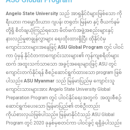
Angelo State University
သည် အာရှနိုင်ငံများဖြစ်သော ကို
ရီးယား၊ ကမ္ဘောဒီးယား၊ ဂျပန်၊ တရုတ်၊ မြန်မာ နှင့် ဗီယက်နမ်
တို့ရှိ စိတ်ချယုံကြည်ရသော မိတ်ဖက်အဖွဲ့အစည်းများနှင့်
နားလည်မှုစာချွန်လွှာများ ရေးထိုးထားရှိပြီး ထိုနိုင်ငံမှ
ကျောင်းသားများအနေဖြင့်
ASU Global Program
တွင် ပါဝင်
ကာ ပုံမှန် နိုင်ငံတကာကျောင်းသားများ၏ ကုန်ကျစရိတ်များ
ထက် အထူးသက်သာသော အခွင့်အရေးများဖြင့် ASU တွင်
ကျောင်းတက်နိုင်ရန် စီစဉ်ဆောင်ရွက်ထားသော program ဖြစ်
ပါသည်။
ASU Myanmar
သည် မြန်မာပြည်မှ ကျောင်းသူ
ကျောင်းသားများအား Angelo State University Global
Preparation Program တွင် ပါဝင်နိုင်ရေးအတွက်
အထူးစီစဉ်
ဆောင်ရွက်ပေးသော မြန်မာပြည်၏ တစ်ဦးတည်း
ကိုယ်စားလှယ်ဖြစ်ပါသည်။ မြန်မာနိုင်ငံသည် ASU Global
Program တွင် 2020 ခုနှစ်မှစတင်ကာ ပါဝင်ခွင့် ရရှိခဲ့ပါသည်။