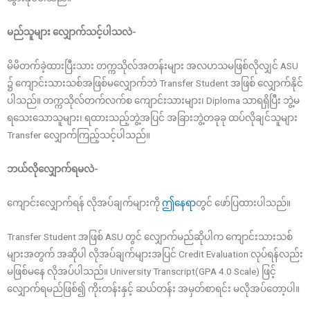
မည်သူများ လျှောက်သင့်ပါသလဲ-
မိမိတက်ခဲ့ထားပြီးသား တက္ကသိုလ်အတန်းများ အလဟသမဖြစ်လိုလျှင် ASU
၌ ကျောင်းသားသစ်အဖြစ်မလျှောက်ဘဲ Transfer Student အဖြစ် လျှောက်နိုင်
ပါသည်။ တက္ကသိုလ်တက်လက်စ ကျောင်းသားများ၊ Diploma သာရရှိပြီး ဘွဲ့မ
ရသေးသောသူများ၊ ရထားသည့်ဘွဲ့အပြင် အခြားဘွဲ့တခုခု ထပ်လိုချင်သူများ
Transfer လျှောက်ကြည့်သင့်ပါသည်။
ဘယ်လိုလျှောက်ရမလဲ-
ကျောင်းလျှောက်ရန် လိုအပ်ချက်များကို
ဤနေရာ
တွင် ဖော်ပြထားပါသည်။
Transfer Student အဖြစ် ASU တွင် လျှောက်မည်ဆိုပါက ကျောင်းသားသစ်
များအတွက် အဆိုပါ လိုအပ်ချက်များအပြင် Credit Evaluation လုပ်ရန်လည်း
မဖြစ်မနေ လိုအပ်ပါသည်။ University Transcript(GPA 4.0 Scale) ဖြင့်
လျှောက်ရမည်ဖြစ်၍ ကိုးတန်းနှင့် ဆယ်တန်း အမှတ်စာရင်း မလိုအပ်တော့ပါ။