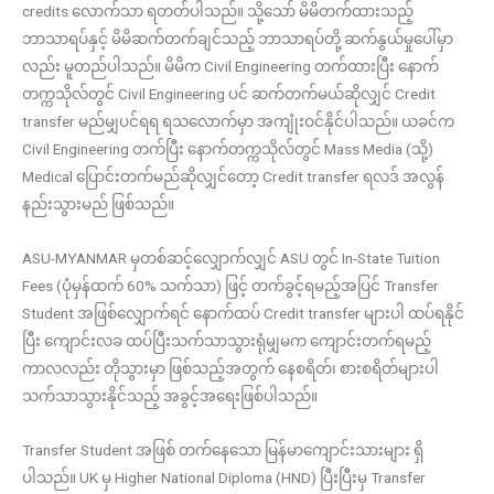
credits လောက်သာ ရတတ်ပါသည်။ သို့သော် မိမိတက်ထားသည့်
ဘာသာရပ်နှင့် မိမိဆက်တက်ချင်သည့် ဘာသာရပ်တို့ ဆက်နွယ်မှုပေါ်မှာ
လည်း မူတည်ပါသည်။ မိမိက Civil Engineering တက်ထားပြီး နောက်
တက္ကသိုလ်တွင် Civil Engineering ပင် ဆက်တက်မယ်ဆိုလျှင် Credit
transfer မည်မျှပင်ရရ ရသလောက်မှာ အကျုံးဝင်နိုင်ပါသည်။ ယခင်က
Civil Engineering တက်ပြီး နောက်တက္ကသိုလ်တွင် Mass Media (သို့)
Medical ပြောင်းတက်မည်ဆိုလျှင်တော့ Credit transfer ရလဒ် အလွန်
နည်းသွားမည် ဖြစ်သည်။
ASU-MYANMAR မှတစ်ဆင့်လျှောက်လျှင် ASU တွင် In-State Tuition
Fees (ပုံမှန်ထက် 60% သက်သာ) ဖြင့် တက်ခွင့်ရမည့်အပြင် Transfer
Student အဖြစ်လျှောက်ရင် နောက်ထပ် Credit transfer များပါ ထပ်ရနိုင်
ပြီး ကျောင်းလခ ထပ်ပြီးသက်သာသွားရုံမျှမက ကျောင်းတက်ရမည့်
ကာလလည်း တိုသွားမှာ ဖြစ်သည့်အတွက် နေစရိတ်၊ စားစရိတ်များပါ
သက်သာသွားနိုင်သည့် အခွင့်အရေးဖြစ်ပါသည်။
Transfer Student အဖြစ် တက်နေသော မြန်မာကျောင်းသားများ ရှိ
ပါသည်။ UK မှ Higher National Diploma (HND) ပြီးပြီးမှ Transfer