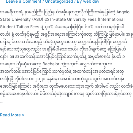
Leave a Comment
/
Uncategorized
/ By
web dev
အမေရိကားရဲ့ နာမည်ကြီး ​​ပြည်နယ်အစိုးရတက္ကသိုလ်ကြီးတစ်ခုဖြစ်တဲ့ Angelo
State University (ASU) မှာ In-State University Fees (Intermational
Student Tuition Fees ရဲ့ ၄၀% ပဲပေးရမှာဖြစ်ပြီး၊ ၆၀% သက်သာမှာဖြစ်ပါ
တယ်) နဲ့ တက်ခွင့်ရမည့် အခွင့်အရေးအကြောင်းကိုတော့ သိ​ကြပြီး​ဖြစ်မှာပါ။ အခု
ပြောချင်တာက ဒီလာမည့် သိတဲ့သူတွေကတော့ လျှောက်နေကြပါပြီ။ လျှောက်
ချင်သေးတဲ့သူတွေလည်း အချိန်မီပါသေးတယ်။ လိုအပ်ချက်တွေ ပြောပြမယ်
နော်။ ၁။ အထက်တန်းအောင်မြင်ကြောင်းလက်မှတ်နဲ့ အမှတ်စာရင်း နံပတ် ၁
အရေးအကြီးဆုံးကတော့ Bachelor ဘွဲ့အတွက် လျှောက်ထားသူဟာ
အထက်တန်းအောင်မြင်ကြောင်းလက်မှတ်နဲ့ အထက်တန်းအမှတ်စာရင်းတွေ
တင်ပြဖို့ လိုပါတယ်။ ၂၀၂၀ ခုနှစ်မှာ အောင်ထားတဲ့သူအတွက် အထက်တန်း
အောင်မြင်ကြောင်း အစိုးရက ထုတ်မပေးသေးတဲ့အတွက် အဲဒါမပါလည်း လက်ခံ
စဉ်းစားပေးနေပါတယ်။ မိမိတက်ခဲ့တဲ့ကျောင်းကနေ ထုတ်ထားပြီးသားရှိရင်တော့
…
Read More »