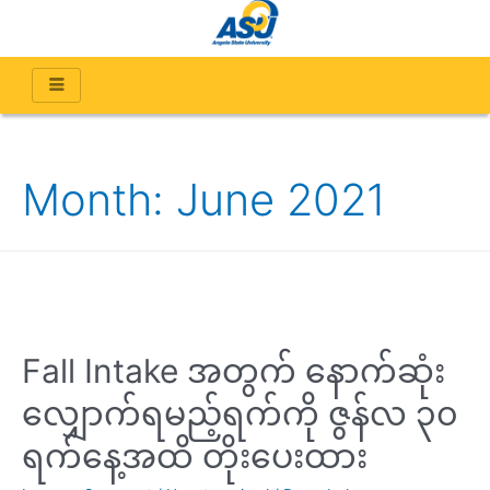
Month:
June 2021
Fall Intake အတွက် နောက်ဆုံး
လျှောက်ရမည့်ရက်ကို ဇွန်လ ၃၀
ရက်နေ့အထိ တိုးပေးထား