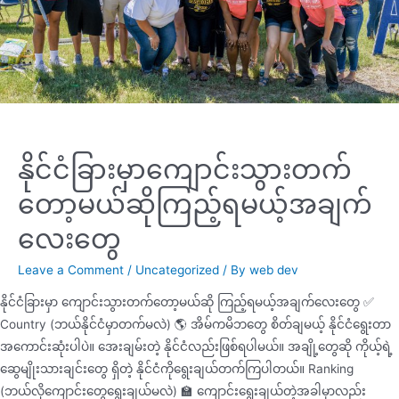
နိုင်ငံခြားမှာကျောင်းသွားတက်
တော့မယ်ဆိုကြည့်ရမယ့်အချက်
လေးတွေ
Leave a Comment
/
Uncategorized
/ By
web dev
နိုင်ငံခြားမှာ ကျောင်းသွားတက်တော့မယ်ဆို ကြည့်ရမယ့်အချက်လေးတွေ ✅
Country (ဘယ်နိုင်ငံမှာတက်မလဲ) 🌎 အိမ်ကမိဘတွေ စိတ်ချမယ့် နိုင်ငံရွေးတာ
အကောင်းဆုံးပါပဲ။ အေးချမ်းတဲ့ နိုင်ငံလည်းဖြစ်ရပါမယ်။ အချို့တွေဆို ကိုယ့်ရဲ့
ဆွေမျိုးသားချင်းတွေ ရှိတဲ့ နိုင်ငံကိုရွေးချယ်တက်ကြပါတယ်။ Ranking
(ဘယ်လိုကျောင်းတွေရွေးချယ်မလဲ) 🏫 ကျောင်းရွေးချယ်တဲ့အခါမှာလည်း