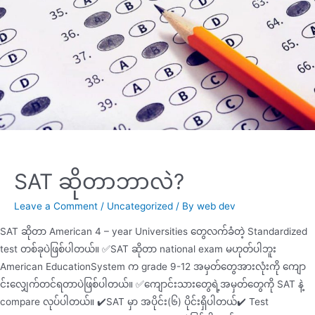
SAT ဆိုတာဘာလဲ?
Leave a Comment
/
Uncategorized
/ By
web dev
SAT ဆိုတာ American 4 – year Universities တွေလက်ခံတဲ့ Standardized
test တစ်ခုပဲဖြစ်ပါတယ်။ ✅SAT ဆိုတာ national exam မဟုတ်ပါဘူး
American EducationSystem က grade 9-12 အမှတ်တွေအားလုံးကို ကျော
င်းလျှေက်တင်ရတာပဲဖြစ်ပါတယ်။ ✅ကျောင်းသားတွေရဲ့အမှတ်တွေကို SAT နဲ့
compare လုပ်ပါတယ်။ ✔️SAT မှာ အပိုင်း(၆) ပိုင်းရှိပါတယ်✔️ Test