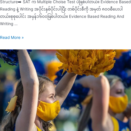
Structure➡️ SAT က Multiple Choise Test ပဲဖြစ်ပါတယ်။ Evidence Based
Reading နဲ့ Writing အပိုင်းနှစ်ပိုင်းပါပြီး တစ်ပိုင်းစီကို အမှတ် ၈၀၀စီပေးပါ
တယ်။စုစုပေါင်း အမှန်၁၆၀၀ဖြစ်ပါတယ်။ Evidence Based Reading And
Writing …
Read More »