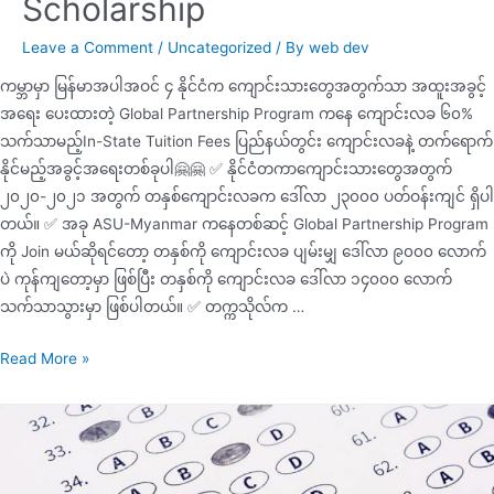
Scholarship
Leave a Comment
/
Uncategorized
/ By
web dev
ကမ္ဘာမှာ မြန်မာအပါအဝင် ၄ နိုင်ငံက ကျောင်းသားတွေအတွက်သာ အထူးအခွင့်
အရေး ပေးထားတဲ့ Global Partnership Program ကနေ ကျောင်းလခ ၆၀%
သက်သာမည့်In-State Tuition Fees ပြည်နယ်တွင်း ကျောင်းလခနဲ့ တက်ရောက်
နိုင်မည့်အခွင့်အရေးတစ်ခုပါ🤗🤗 ✅ နိုင်ငံတကာကျောင်းသားတွေအတွက်
၂၀၂၀-၂၀၂၁ အတွက် တနှစ်ကျောင်းလခက ဒေါ်လာ ၂၃၀၀၀ ပတ်ဝန်းကျင် ရှိပါ
တယ်။ ✅ အခု ASU-Myanmar ကနေတစ်ဆင့် Global Partnership Program
ကို Join မယ်ဆိုရင်တော့ တနှစ်ကို ကျောင်းလခ ပျမ်းမျှ ဒေါ်လာ ၉၀၀၀ ​လောက်
ပဲ ကုန်ကျတော့မှာ ဖြစ်ပြီး တနှစ်ကို ကျောင်းလခ ဒေါ်လာ ၁၄၀၀၀ လောက်
သက်သာသွားမှာ ဖြစ်ပါတယ်။ ✅ တက္ကသိုလ်က …
Read More »