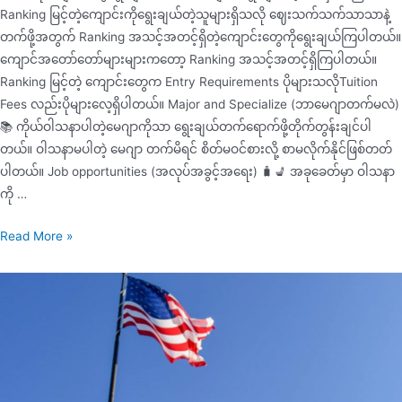
Ranking မြင့်တဲ့ကျောင်းကိုရွေးချယ်တဲ့သူများရှိသလို ဈေးသက်သက်သာသာနဲ့
တက်ဖို့အတွက် Ranking အသင့်အတင့်ရှိတဲ့ကျောင်းတွေကိုရွေးချယ်ကြပါတယ်။
ကျောင်အတော်တော်များများကတော့ Ranking အသင့်အတင့်ရှိကြပါတယ်။
Ranking မြင့်တဲ့ ကျောင်းတွေက Entry Requirements ပိုများသလိုTuition
Fees လည်းပိုများလေ့ရှိပါတယ်။ Major and Specialize (ဘာမေဂျာတက်မလဲ)
📚 ကိုယ်ဝါသနာပါတဲ့မေဂျာကိုသာ ရွေးချယ်တက်ရောက်ဖို့တိုက်တွန်းချင်ပါ
တယ်။ ဝါသနာမပါတဲ့ မေဂျာ တက်မိရင် စိတ်မဝင်စားလို့ စာမလိုက်နိုင်ဖြစ်တတ်
ပါတယ်။ Job opportunities (အလုပ်အခွင့်အရေး) 🧳💺 အခုခေတ်မှာ ဝါသနာ
ကို …
Read More »