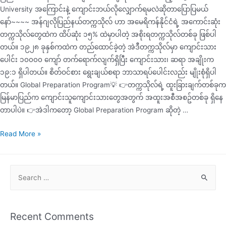
University အကြောင်းနဲ့ ကျောင်းဘယ်လိုလျှောက်ရမလဲဆိုတာပြောပြမယ်
နော်~~~~ အန်ဂျလိုပြည်နယ်တက္ကသိုလ် ဟာ အမေရိကန်နိုင်ငံရဲ့ အကောင်းဆုံး
တက္ကသိုလ်တွေထဲက ထိပ်ဆုံး ၁၅% ထဲမှာပါတဲ့ အစိုးရတက္ကသိုလ်တစ်ခု ဖြစ်ပါ
တယ်။ ၁၉၂၈ ခုနှစ်ကထဲက တည်ထောင်ခဲ့တဲ့ အဲဒီတက္ကသိုလ်မှာ ကျောင်းသား
ပေါင်း ၁၀၀၀၀ ကျော် တက်ရောက်လျက်ရှိပြီး ကျောင်းသား၊ ဆရာ အချိုးက
၁၉:၁ ရှိပါတယ်။ စိတ်ဝင်စား ရွေးချယ်စရာ ဘာသာရပ်ပေါင်းလည်း မျိုးစုံရှိပါ
တယ်။ Global Preparation Program💡 👉တက္ကသိုလ်ရဲ့ ထူးခြားချက်တစ်ခုက
မြန်မာပြည်က ကျောင်းသူကျောင်းသားတွေအတွက် အထူးအစီအစဥ်တစ်ခု ရှိနေ
တာပါပဲ။ 👉အဲဒါကတော့ Global Preparation Program ဆိုတဲ့ …
Read More »
Recent Comments