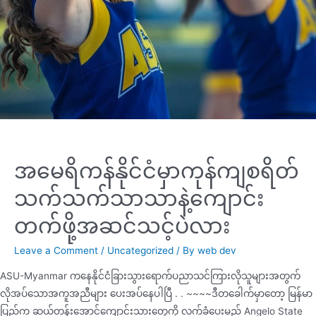
အမေရိကန်နိုင်ငံမှာကုန်ကျစရိတ်
သက်သက်သာသာနဲ့ကျောင်း
တက်ဖို့အဆင်သင့်ပဲလား
Leave a Comment
/
Uncategorized
/ By
web dev
ASU-Myanmar ကနေနိုင်ငံခြားသွားရောက်ပညာသင်ကြားလိုသူများအတွက်
လိုအပ်သောအကူအညီများ ပေးအပ်နေပါပြီ . . ~~~~ဒီတခေါက်မှာတော့ မြန်မာ
ပြည်က ဆယ်တန်းအောင်ကျောင်းသားတွေကို လက်ခံပေးမည့် Angelo State