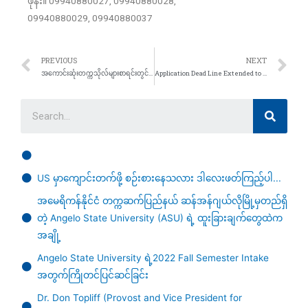
ဖုန်း။ 09940880027, 09940880028,
09940880029, 09940880037
PREVIOUS
NEXT
အကောင်းဆုံးတက္ကသိုလ်များစာရင်းတွင် ၁၃ နှစ်ဆက်တိုက် ASU ဖော်ပြခံရ
Application Dead Line Extended to end of October! Apply Now
US မှာ‌ကျောင်းတက်ဖို့ စဉ်းစားနေသလား ဒါလေးဖတ်ကြည့်ပါ...
အမေရိကန်နိုင်ငံ တက္ကဆက်ပြည်နယ် ဆန်အန်ဂျယ်လိုမြို့မှတည်ရှိ
တဲ့ Angelo State University (ASU) ရဲ့ ထူးခြားချက်တွေထဲက
အချို့
Angelo State University ရဲ့2022 Fall Semester Intake
အတွက်ကြိုတင်ပြင်ဆင်ခြင်း
Dr. Don Topliff (Provost and Vice President for