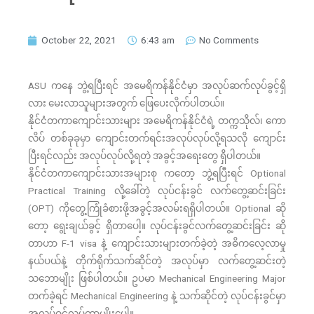
October 22, 2021
6:43 am
No Comments
ASU ကနေ ဘွဲ့ရပြီးရင် အမေရိကန်နိုင်ငံမှာ အလုပ်ဆက်လုပ်ခွင့်ရှိ
လား မေးလာသူများအတွက် ဖြေပေးလိုက်ပါတယ်။
နိုင်ငံတကာကျောင်းသားများ အမေရိကန်နိုင်ငံရဲ့ တက္ကသိုလ်၊ ကော
လိပ် တစ်ခုခုမှာ ကျောင်းတက်ရင်းအလုပ်လုပ်လို့ရသလို ကျောင်း
ပြီးရင်လည်း အလုပ်လုပ်လို့ရတဲ့ အခွင့်အရေးတွေ ရှိပါတယ်။
နိုင်ငံတကာကျောင်းသားအများစု ကတော့ ဘွဲ့ရပြီးရင် Optional
Practical Training လို့ခေါ်တဲ့ လုပ်ငန်းခွင် လက်တွေ့ဆင်းခြင်း
(OPT) ကိုတွေ့ကြုံခံစားဖို့အခွင့်အလမ်းရရှိပါတယ်။ Optional ဆို
တော့ ရွေးချယ်ခွင့် ရှိတာပေါ့။ လုပ်ငန်းခွင်လက်တွေ့ဆင်းခြင်း ဆို
တာဟာ F-1 visa နဲ့ ကျောင်းသားများတက်ခဲ့တဲ့ အဓိကလေ့လာမှု
နယ်ပယ်နဲ့ တိုက်ရိုက်သက်ဆိုင်တဲ့ အလုပ်မှာ လက်​တွေ့ဆင်းတဲ့
သဘောမျိုး ဖြစ်ပါတယ်။ ဥပမာ Mechanical Engineering Major
တက်ခဲ့ရင် Mechanical Engineering နဲ့ သက်ဆိုင်တဲ့ လုပ်ငန်းခွင်မှာ
အလုပ်ဝင်လုပ်တာမျိုးပေါ့။