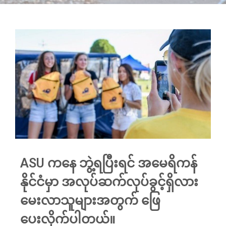
ASU ကနေ ဘွဲ့ရပြီးရင် အမေရိကန်
နိုင်ငံမှာ အလုပ်ဆက်လုပ်ခွင့်ရှိလား
မေးလာသူများအတွက် ဖြေ
ပေးလိုက်ပါတယ်။