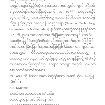
အရည်အချင်းပြည့်မီတဲ့ကျောင်းသားများအတွက်ကျောင်းမပြီးခင်
ဒါမှမဟုတ်ရင်ကျောင်းပြီးတဲ့နောက် မှာ (OPT အလုပ်အကိုင်
ခွင့်ပြုချက်) ၁၂ လအထိရရှိဖို့လျှောက်ထားနိုင်ပါတယ်။ အကယ်၍
သိပ္ပံ၊ နည်းပညာ၊ အင်ဂျင်နီယာနှင့်သင်္ချာ (Science, Technology,
Engineering & Mathematics) နယ်ပယ်များမှဘွဲ့တစ်ခုခုရရင်တော့
OPT ကို ၂၄ လ အထိသက်တမ်းတိုးပြီးလျှောက်ထားနိုင်ပါတယ်။
အမေရိကန်နိုင်ငံမှာဘွဲ့ဒီဂရီပရိုဂရမ်တစ်ခုမှာတက်နေတာပဲဖြစ်ဖြစ်၊
တက်ရောက် ပြီးမြောက်သွားတာပဲဖြစ်ဖြစ် နိုင်ငံတကာကျောင်းသား
များအတွက် မိမိလေ့လာခဲ့သောဘာသာရပ်အတွက်စာတွေ့ နဲ့
လက်တွေ့ တခါတည်း သင်ယူလို့ရတဲ့ အခွင့်အရေးဖြစ်လို့ ASU ကို
တက်ရောက်မည့်ကျောင်းသူ ကျောင်းသားများအတွက် ဝမ်းသာ
စရာ သတင်းကောင်းပဲနော်။
ကဲ.. ASU ကို စိတ်ဝင်စားတယ်ဆိုရင်တော့ အခုဘဲ စုံစမ်းမေးမြန်း
လိုက်ပါ။
ASU Myanmar
အမှတ် ၃၈၊ သာယာအေး (၁)လမ်း၊
တောင်သူကုန်း၊ အင်းစိန်၊ ရန်ကုန်။