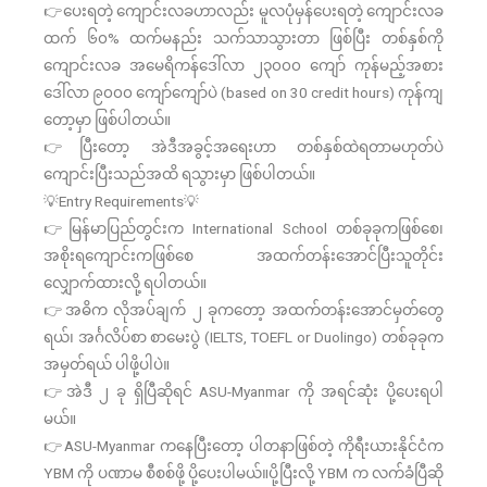
👉ပေးရတဲ့ ကျောင်းလခဟာလည်း မူလပုံမှန်ပေးရတဲ့ ကျောင်းလခ
ထက် ၆၀% ထက်မနည်း သက်သာသွားတာ ဖြစ်ပြီး တစ်နှစ်ကို
ကျောင်းလခ အမေရိကန်ဒေါ်လာ ၂၃၀၀၀ ကျော် ကုန်မည့်အစား
ဒေါ်လာ ၉၀၀၀ ကျော်ကျော်ပဲ (based on 30 credit hours) ကုန်ကျ
တော့မှာ ဖြစ်ပါတယ်။
👉ပြီးတော့ အဲဒီအခွင့်အရေးဟာ တစ်နှစ်ထဲရတာမဟုတ်ပဲ
ကျောင်းပြီးသည်အထိ ရသွားမှာ ဖြစ်ပါတယ်။
💡Entry Requirements💡
👉မြန်မာပြည်တွင်းက International School တစ်ခုခုကဖြစ်စေ၊
အစိုးရကျောင်းကဖြစ်စေ အထက်တန်းအောင်ပြီးသူတိုင်း
လျှောက်ထားလို့ ရပါတယ်။
👉အဓိက လိုအပ်ချက် ၂ ခုကတော့ အထက်တန်းအောင်မှတ်တွေ
ရယ်၊ အင်္ဂလိပ်စာ စာမေးပွဲ (IELTS, TOEFL or Duolingo) တစ်ခုခုက
အမှတ်ရယ် ပါဖို့ပါပဲ။
👉အဲဒီ ၂ ခု ရှိပြီဆိုရင် ASU-Myanmar ကို အရင်ဆုံး ပို့ပေးရပါ
မယ်။
👉ASU-Myanmar ကနေပြီးတော့ ပါတနာဖြစ်တဲ့ ကိုရီးယားနိုင်ငံက
YBM ကို ပဏာမ စီစစ်ဖို့ ပို့ပေးပါမယ်။ပို့ပြီးလို့ YBM က လက်ခံပြီဆို