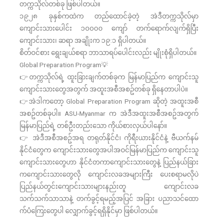
တက္ကသိုလ်တစ်ခု ဖြစ်ပါတယ်။
၁၉၂၈ ခုနှစ်ကထဲက တည်ထောင်ခဲ့တဲ့ အဲဒီတက္ကသိုလ်မှာ
ကျောင်းသားပေါင်း ၁၀၀၀၀ ကျော် တက်ရောက်လျက်ရှိပြီး
ကျောင်းသား၊ ဆရာ အချိုးက ၁၉:၁ ရှိပါတယ်။
စိတ်ဝင်စား ရွေးချယ်စရာ ဘာသာရပ်ပေါင်းလည်း မျိုးစုံရှိပါတယ်။
Global Preparation Program💡
👉တက္ကသိုလ်ရဲ့ ထူးခြားချက်တစ်ခုက မြန်မာပြည်က ကျောင်းသူ
ကျောင်းသားတွေအတွက် အထူးအစီအစဥ်တစ်ခု ရှိနေတာပါပဲ။
👉အဲဒါကတော့ Global Preparation Program ဆိုတဲ့ အထူးအစီ
အစဥ်တစ်ခုပါ။ ASU-Myanmar က အဲဒီအထူးအစီအစဥ်အတွက်
မြန်မာပြည်ရဲ့ တစ်ဦးတည်းသော ကိုယ်စားလှယ်ပါနော်။
👉 အဲဒီအစီအစဥ်အရ တရုတ်နိုင်ငံ၊ ကိုရီးယားနိုင်ငံနဲ့ ဗီယက်နမ်
နိုင်ငံတွေက ကျောင်းသားတွေအပါအဝင်မြန်မာပြည်က ကျောင်းသူ
ကျောင်းသားတွေဟာ နိုင်ငံတကာကျောင်းသားတွေနဲ့ ပြည်နယ်ခြား
ကကျောင်းသားတွေလို ကျောင်းလခအများကြီး ပေးစရာမလိုပဲ
ပြည်နယ်တွင်းကျောင်းသားများနည်းတူ ကျောင်းလခ
သက်သက်သာသာနဲ့ တက်ခွင့်ရမည့်အပြင် အခြား ပညာသင်ထော
က်ပံကြေးတွေပါ လျှောက်ခွင့်ရရှိနိုင်မှာ ဖြစ်ပါတယ်။