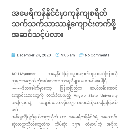
အမေရိကန်နိုင်ငံမှာကုန်ကျစရိတ်
သက်သက်သာသာနဲ့ကျောင်းတက်ဖို့
အဆင်သင့်ပဲလား
December 24, 2020
9:05 am
No Comments
ASU-Myanmar ကနေနိုင်ငံခြားသွားရောက်ပညာသင်ကြားလို
သူများအတွက် လိုအပ်သောအကူအညီများ ပေးအပ်နေပါပြီ . .
~~~~ဒီတခေါက်မှာတော့ မြန်မာပြည်က ဆယ်တန်းအောင်
ကျောင်းသားတွေကို လက်ခံပေးမည့် Angelo State University
အကြောင်းနဲ့ ကျောင်းဘယ်လိုလျှောက်ရမလဲဆိုတာပြောပြမယ်
နော်~~~~
အန်ဂျလိုပြည်နယ်တက္ကသိုလ် ဟာ အမေရိကန်နိုင်ငံရဲ့ အကောင်း
ဆုံးတက္ကသိုလ်တွေထဲက ထိပ်ဆုံး ၁၅% ထဲမှာပါတဲ့ အစိုးရ