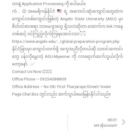
တာနဲ့ Application Processing ကို စပါမယ်။
ကဲ….
😉
အမေရိကန်နိုင်ငံ
ရဲ့ အကောင်းဆုံးကျောင်းတွေထဲက
ကျောင်းတစ်ကျောင်းဖြစ်တဲ့ Angelo State University (ASU) မှာ
စိတ်ဝင်စားစရာ ဘာမေဂျာတွေ ရှိသလဲဆိုတာ အောက်က link ကနေ
တစ်ဆင့် ဝင်ကြည့်လိုက်ကြရအောင်လား
👇
👇
https://www.angelo.edu/…/global-preparation-program.php
နိုင်ငံခြားမှာ ကျောင်းတက်ဖို့ အကူအညီလိုတယ်ဆို သတင်းကောင်း
တွေ ပန်းလိုမွှေးတဲ့ ASU-Myanmar ကို လာရောက်ဆက်သွယ်လိုက်
တော့နော်….✅
Contact Us Now 👇🏻👇🏻
Office Phone – 09254088809
Office Address – No 38/ First Tharyaraye Street/ Insein
Page Chat Box တွင်လည်း ဆက်သွယ်မေးမြန်းနိုင်ပါသည်။
NEXT
SAT ဆိုတာဘာလဲ?